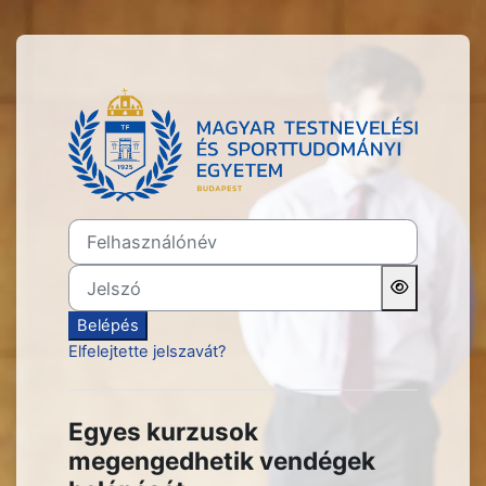
Tovább a fő tartalomhoz
Belépés ide: TF Oktatási P
Felhasználónév
Jelszó
Belépés
Elfelejtette jelszavát?
Egyes kurzusok
megengedhetik vendégek