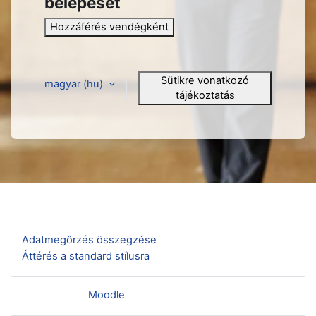
belépését
Hozzáférés vendégként
Sütikre vonatkozó
magyar ‎(hu)‎
tájékoztatás
Nincs bejelentkezve.
Adatmegőrzés összegzése
Áttérés a standard stílusra
Szolgáltatja a
Moodle